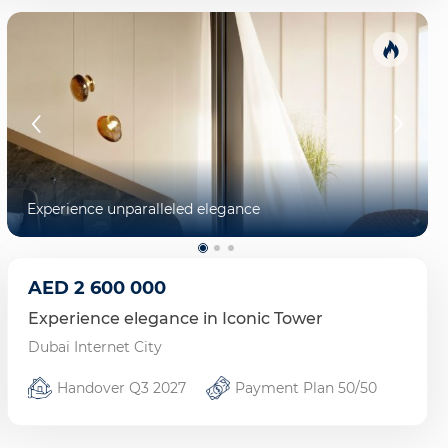
Experience unparalleled elegance
AED
2 600 000
Experience elegance in Iconic Tower
Dubai Internet City
Handover Q3 2027
Payment Plan 50/50