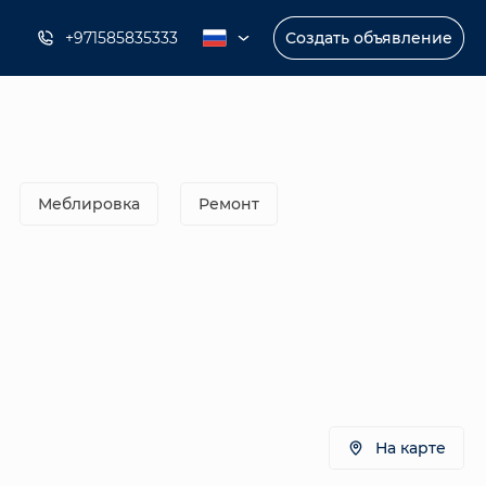
+971585835333
Создать объявление
Меблировка
Ремонт
На карте