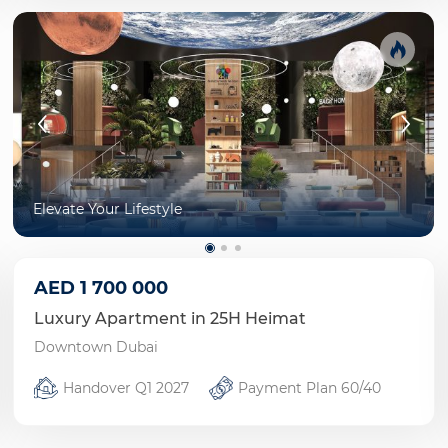
Elevate Your Lifestyle
AED
1 700 000
Luxury Apartment in 25H Heimat
Downtown Dubai
Handover Q1 2027
Payment Plan 60/40