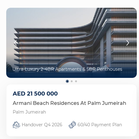
Ultra-Luxury 2-4BR Apartments & 5BR Penthouses
AED
21 500 000
Armani Beach Residences At Palm Jumeirah
Palm Jumeirah
Handover Q4 2026
60/40 Payment Plan