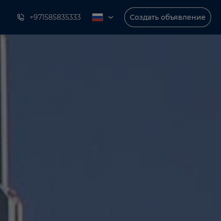
+971585835333
Создать объявление